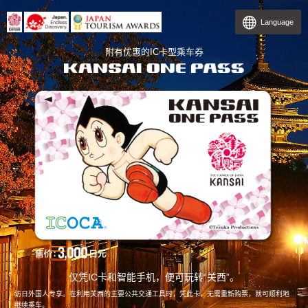
网站内链接
本文
Language
附有优惠的IC卡型乘车券
仅凭IC卡和智能手机，便可玩转“关西”。
访日外国人专享。在利用关西的主要公共交通工具时，凭此卡，无需重新购票，就可顺利地
继续乘车。