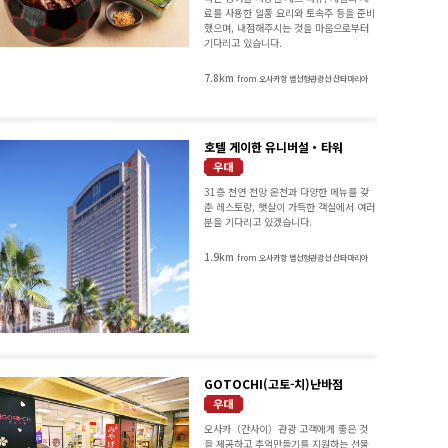
료를 사용한 일품 요리와 토속주 등을 준비
했으며, 내점해주시는 것을 마음으로부터
기다리고 있습니다.
7.8km
from 오사카항 범선형관광선 산타마리아
호텔 게이한 유니버설・타워
31층 천연 전망 온천과 다양한 메뉴를 갖
춘 레스토랑, 햇살이 가득한 객실에서 여러
분을 기다리고 있겠습니다.
1.9km
from 오사카항 범선형관광선 산타마리아
GOTOCHI(고토-치)난바점
오사카（간사이）관광 고객에게 좋은 것
을 제공하고 추억만들기를 지원하는 선물