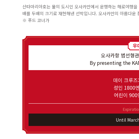
산타마리아호는 물의 도시인 오사카만에서 운행하는 해로여행을 
배를 두배의 크기로 재현해낸 선박입니다. 오사카만의 아름다운 
※ 푸드 코너가
오사카항 범선형
By presenting the K
데이 크루즈:
성인 1800
어린이 900
Expirati
Until Marc