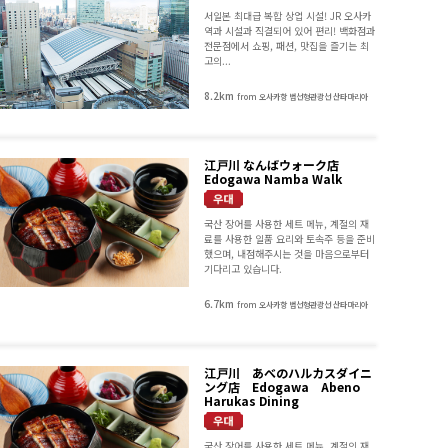
서일본 최대급 복합 상업 시설! JR 오사카
역과 시설과 직결되어 있어 편리! 백화점과
전문점에서 쇼핑, 패션, 맛집을 즐기는 최
고의...
8.2km
from 오사카항 범선형관광선 산타마리아
江戸川 なんばウォーク店
Edogawa Namba Walk
국산 장어를 사용한 세트 메뉴, 계절의 재
료를 사용한 일품 요리와 토속주 등을 준비
했으며, 내점해주시는 것을 마음으로부터
기다리고 있습니다.
6.7km
from 오사카항 범선형관광선 산타마리아
江戸川 あべのハルカスダイニ
ング店 Edogawa Abeno
Harukas Dining
국산 장어를 사용한 세트 메뉴, 계절의 재