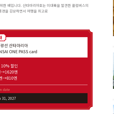
위한 배입니다. 산타마리아호는 미대륙을 발견한 콜럼버스의
풍경을 감상하면서 여행을 최고로
관광선 산타마리아
ANSAI ONE PASS card
 10% 할인
엔→1620엔
엔→810엔
on date
h 31, 2027