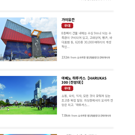
가이유칸
8층짜리 건물 내에는 수심 9m나 되는 수
족관이 구비되어 있고, 고래상어, 펭귄, 바
다표범 등, 620종 30,000여마리의 개성
적인...
232m
from 오사카항 범선형관광선 산타마리아
아베노 하루카스【HARUKAS
300 (전망대)】
쇼핑, 숙박, 식사, 모든 것이 갖춰져 있는
초고층 복합 빌딩. 최상층에서의 오사카 전
망은 최고. ‘하루카스...
7.8km
from 오사카항 범선형관광선 산타마리아