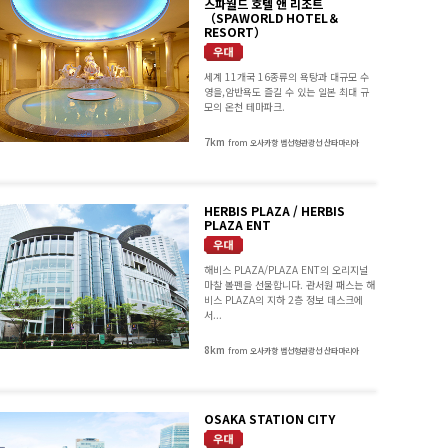
스파월드 호텔 앤 리조트
（SPAWORLD HOTEL＆
RESORT）
세계 11개국 16종류의 욕탕과 대규모 수
영을,암반욕도 즐길 수 있는 일본 최대 규
모의 온천 테마파크.
7km
from 오사카항 범선형관광선 산타마리아
HERBIS PLAZA / HERBIS
PLAZA ENT
해비스 PLAZA/PLAZA ENT의 오리지널
마찰 볼펜을 선물합니다. 관서원 패스는 해
비스 PLAZA의 지하 2층 정보 데스크에
서...
8km
from 오사카항 범선형관광선 산타마리아
OSAKA STATION CITY