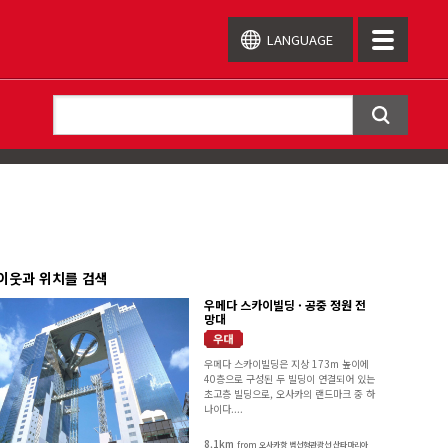
LANGUAGE
toggle
navigatio
이웃과 위치를 검색
우메다 스카이빌딩 · 공중 정원 전
망대
우메다 스카이빌딩은 지상 173m 높이에
40층으로 구성된 두 빌딩이 연결되어 있는
초고층 빌딩으로, 오사카의 랜드마크 중 하
나이다....
8.1km
from 오사카항 범선형관광선 산타마리아