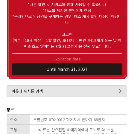
*다른 할인 및 서비스와 함께 사용할 수 없습니다
*패스를 제시한 본인에게 한정
*온라인으로 입장권을 구매하는 경우, 패스 제시 할인 대상이 아닙니
다
고코엔
(어른［18세 이상］ 1할 할인, ※18세 미만인 분(18세가 되는 날 이
후 최초로 맞이하는 3월 31일까지)은 전원 무료입니다.
Expiration date
Until March 31, 2027
이웃과 위치를 검색
정보
주소
우편번호 670-0012 히메지시 혼마치 68번지
교통
・JR 또는 산요전철 히메지역에서 도보로 약 15분