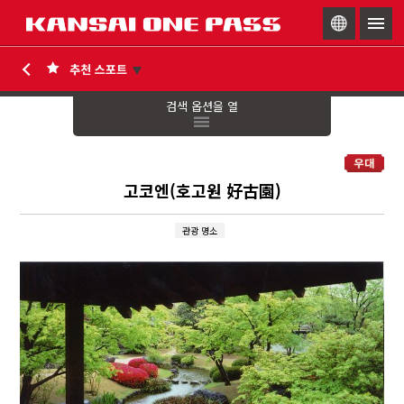
togg
navig
검색 옵션을 열
고코엔(호고원 好古園)
관광 명소