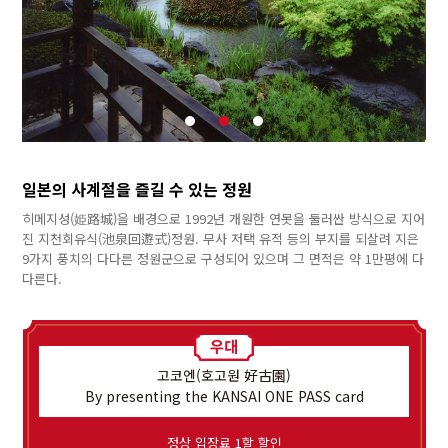
일본의 사계절을 즐길 수 있는 정원
히메지성(姫路城)을 배경으로 1992년 개원한 연못을 둘러싼 방식으로 지어
진 지천회유식(池泉回遊式)정원. 무사 저택 유적 등의 부지를 되살려 지은
9가지 풍치의 다다른 정원군으로 구성되어 있으며 그 면적은 약 1만평에 다
다른다.
고코엔(호고원 好古園)
By presenting the KANSAI ONE PASS card
정상 입장료 1할 할인