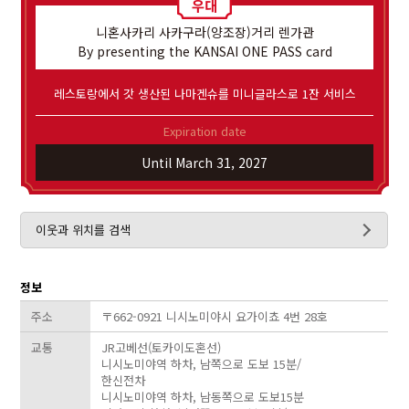
니혼사카리 사카구라(양조장)거리 렌가관
By presenting the KANSAI ONE PASS card
레스토랑에서 갓 생산된 나마겐슈를 미니글라스로 1잔 서비스
Expiration date
Until March 31, 2027
이웃과 위치를 검색
정보
주소
〒662-0921 니시노미야시 요가이쵸 4번 28호
교통
JR고베선(토카이도혼선)
니시노미야역 하차, 남쪽으로 도보 15분/
한신전차
니시노미야역 하차, 남동쪽으로 도보15분