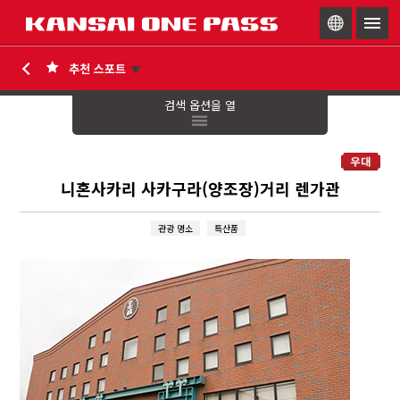
togg
navig
검색 옵션을 열
니혼사카리 사카구라(양조장)거리 렌가관
관광 명소
특산품