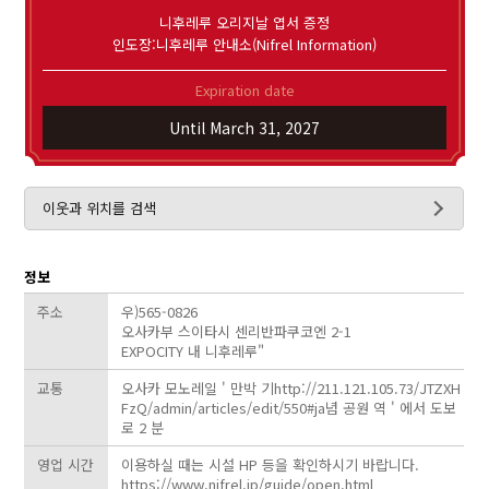
니후레루 오리지날 엽서 증정
인도장:니후레루 안내소(Nifrel Information)
Expiration date
Until March 31, 2027
이웃과 위치를 검색
정보
주소
우)565-0826
오사카부 스이타시 센리반파쿠코엔 2-1
EXPOCITY 내 니후레루"
교통
오사카 모노레일 ' 만박 기http://211.121.105.73/JTZXH
FzQ/admin/articles/edit/550#ja념 공원 역 ' 에서 도보
로 2 분
영업 시간
이용하실 때는 시설 HP 등을 확인하시기 바랍니다.
https://www.nifrel.jp/guide/open.html