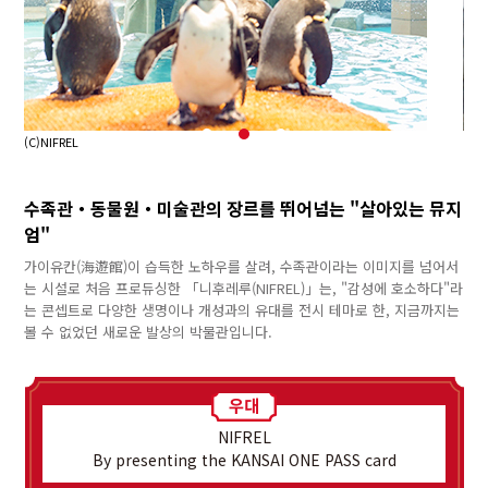
(C)NIFREL
(C)N
수족관・동물원・미술관의 장르를 뛰어넘는 "살아있는 뮤지
엄"
가이유칸(海遊館)이 습득한 노하우를 살려, 수족관이라는 이미지를 넘어서
는 시설로 처음 프로듀싱한 「니후레루(NIFREL)」는, "감성에 호소하다"라
는 콘셉트로 다양한 생명이나 개성과의 유대를 전시 테마로 한, 지금까지는
볼 수 없었던 새로운 발상의 박물관입니다.
NIFREL
By presenting the KANSAI ONE PASS card