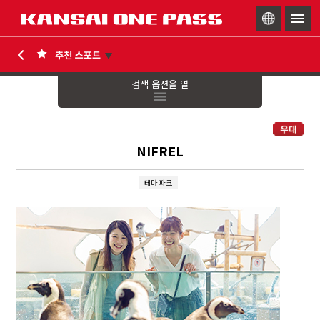
togg
navig
검색 옵션을 열
NIFREL
테마 파크