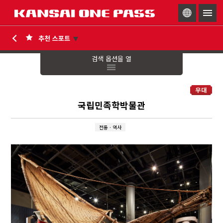
togg
navig
검색 옵션을 열
국립민족학박물관
전통 · 역사