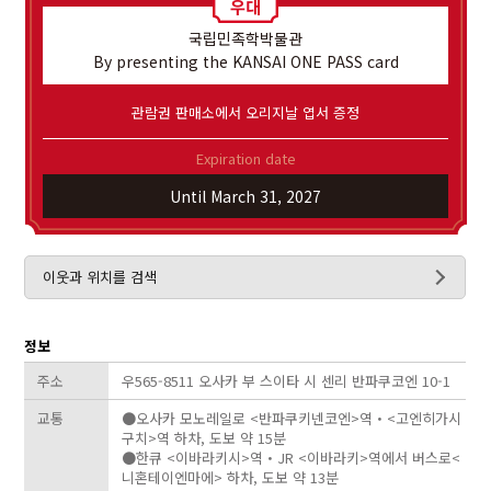
국립민족학박물관
By presenting the KANSAI ONE PASS card
관람권 판매소에서 오리지날 엽서 증정
Expiration date
Until March 31, 2027
이웃과 위치를 검색
정보
주소
우565-8511 오사카 부 스이타 시 센리 반파쿠코엔 10-1
교통
●오사카 모노레일로 <반파쿠키넨코엔>역・<고엔히가시
구치>역 하차, 도보 약 15분
●한큐 <이바라키시>역・JR <이바라키>역에서 버스로<
니혼테이엔마에> 하차, 도보 약 13분