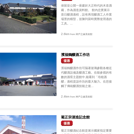
保留並公開一座建於大正時代的木造酒
藏，作為酒造資料館。 館內忠實展示
昔日釀酒過程，設有再現釀酒工人作業
場景的模型，並陳列當時實際使用過的
工具。...
2.6km
from 神戶之緣美術館
濱福鶴釀酒工作坊
濱福鶴釀酒作坊可隔著玻璃參觀各種近
代釀酒設備及釀酒工藝。在能参观的有
數的酒窖主題館中,能看到「培植酒
醪」過程是該作坊的最大魅力。在您接
觸了傳統釀酒技能之後...
2.4km
from 神戶之緣美術館
菊正宗酒造記念館
菊正宗釀酒紀念館是展示國家指定重要