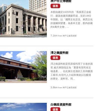
神戶市立博物館
本館由建於1935年的「舊橫濱正金銀
行」建築改建與擴建而成，並於1982
年開館。以「國際文化交流、東西文化
的接觸與變遷」為基本主題，館內收藏
約8萬件文物，...
7.1km
from 神戶之緣美術館
澤之鶴資料館
澤之鶴資料館是照原樣利用了古老的酒
窖,被兵庫縣指定為「重要有形民俗文
物遺產」。在此展出造酒的工具和釀酒
工藝等,向現代人介紹和傳達以往釀酒
的歷史、資料等。同...
3.8km
from 神戶之緣美術館
白鶴造酒資料館