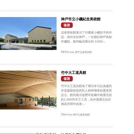
神戶市立小磯紀念美術館
這座美術館展示了洋畫家小磯良平的作
品，他出生於神戶，一生都以神戶為創
作據點。館內輪流展出約 3,000...
587m
from 神戶之緣美術館
竹中大工道具館
竹中大工道具館為了將日本引以為傲的
木造建築技術與匠人精神傳承給後世而
設立。館內展示從歷年收藏中精選出的
約1,000件木工工具，此外還展出設於
挑高空間中的唐...
7km
from 神戶之緣美術館