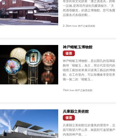
有形民俗文化財產「灘之酒道具」的唯
一設施,是再現丹波杜氏釀酒秘方,「天
然酒母釀造」的酒之博物館。您可免費
品嘗各式各樣的剛...
2.3km
from 神戶之緣美術館
神戶蜻蜓玉博物館
神戶蜻蜓玉博物館，是以開孔的琉璃裝
飾球「蜻蜓玉」為主，用古代至現代的
噴燈工藝技術來展示玻璃工藝品的博物
館。在工作室內，可以有機會享受世界
獨一無二的「蜻蜓玉...
7km
from 神戶之緣美術館
兵庫縣立美術館
兵庫縣立美術館位於優美的環境中，北
面可眺望六甲山系，南面則可遠望瀨戶
內海與神戶港。...