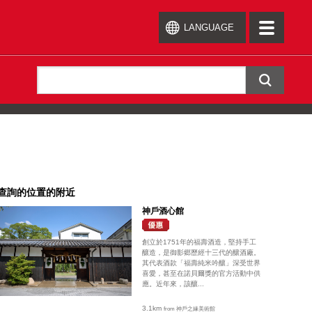
LANGUAGE
toggle
navigation
查詢的位置的附近
神戶酒心館
創立於1751年的福壽酒造，堅持手工
釀造，是御影郷歷經十三代的釀酒廠。
其代表酒款「福壽純米吟釀」深受世界
喜愛，甚至在諾貝爾獎的官方活動中供
應。近年來，該釀...
3.1km
from 神戶之緣美術館