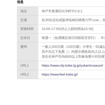
信息
地址
神戸市東灘区向洋町中2-9-1
交通
於JR住吉站或阪神魚崎站轉乘六甲Liner，在「
營業時間
10:00-17:00(停止入館時間為16:30)
定休日
每週一（如遇國定假日則順延至翌日）、年末
費用
一般人200日圓（150日圓）大學生・65歲
高中生以下免費（）內標示價格為30人以
居住在神戶市內的65以上對象免費※特別
URL1
https://www.city.kobe.lg.jp/yukarimuseum/
URL2
https://www.feel-kobe.jp/