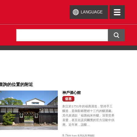
LANGUAGE
toggle
navigation
查詢的位置的附近
神戶酒心館
創立於1751年的福壽酒造，堅持手工
釀造，是御影郷歷經十三代的釀酒廠。
其代表酒款「福壽純米吟釀」深受世界
喜愛，甚至在諾貝爾獎的官方活動中供
應。近年來，該釀...
9.7km
from 有馬玩具博物館