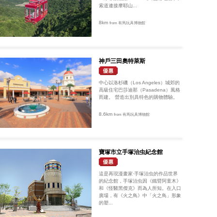
索道連接摩耶山...
8km
from 有馬玩具博物館
神戶三田奧特萊斯
中心以洛杉磯（Los Angeles）城郊的
高級住宅巴莎迪那（Pasadena）風格
而建。 營造出別具特色的購物體驗。
8.6km
from 有馬玩具博物館
寶塚市立手塚治虫紀念館
這是再現漫畫家·手塚治虫的作品世界
的紀念館，手塚治虫因《鐵臂阿童木》
和《怪醫黑傑克》而為人所知。在入口
廣場，有《火之鳥》中「火之鳥」形象
的塑...