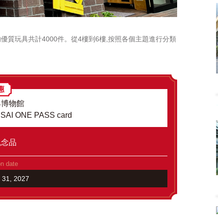
質玩具共計4000件。從4樓到6樓,按照各個主題進行分類
具博物館
ANSAI ONE PASS card
紀念品
on date
h 31, 2027