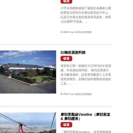
六甲有馬纜車連接了被指定為國家公園
的豐富自然和日本最佳夜景的六甲山，
以及日本最古老的溫泉有馬溫泉，僅需
12分鐘即可抵達。...
3.4km
from 有馬玩具博物館
白鶴造酒資料館
保留並公開一座建於大正時代的木造酒
藏，作為酒造資料館。 館內忠實展示
昔日釀酒過程，設有再現釀酒工人作業
場景的模型，並陳列當時實際使用過的
工具。...
9.7km
from 有馬玩具博物館
摩耶景觀線Viewline（摩耶索道
& 摩耶纜車）
「摩耶景觀線Viewline」,使用電纜車和