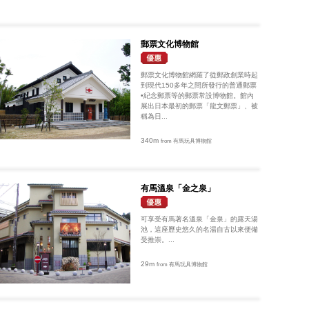
郵票文化博物館
郵票文化博物館網羅了從郵政創業時起
到現代150多年之間所發行的普通郵票
•紀念郵票等的郵票常設博物館。館內
展出日本最初的郵票「龍文郵票」、被
稱為日...
340m
from 有馬玩具博物館
有馬溫泉「金之泉」
可享受有馬著名溫泉「金泉」的露天湯
池，這座歷史悠久的名湯自古以來便備
受推崇。...
29m
from 有馬玩具博物館