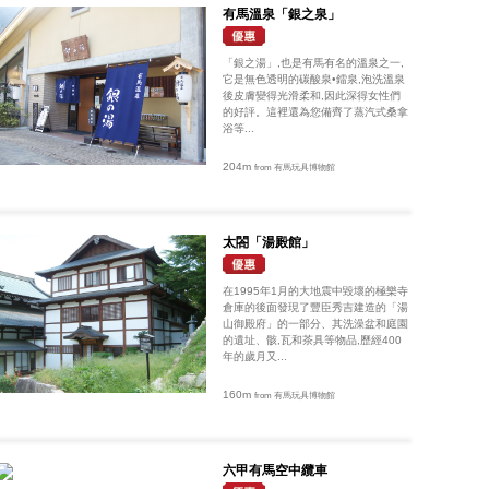
有馬溫泉「銀之泉」
「銀之湯」,也是有馬有名的溫泉之一,
它是無色透明的碳酸泉•鐳泉,泡洗溫泉
後皮膚變得光滑柔和,因此深得女性們
的好評。這裡還為您備齊了蒸汽式桑拿
浴等...
204m
from 有馬玩具博物館
太閤「湯殿館」
在1995年1月的大地震中毀壞的極樂寺
倉庫的後面發現了豐臣秀吉建造的「湯
山御殿府」的一部分、其洗澡盆和庭園
的遺址、骸,瓦和茶具等物品,歷經400
年的歲月又...
160m
from 有馬玩具博物館
六甲有馬空中纜車