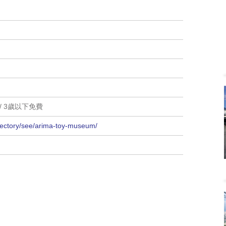
 / 3歲以下免費
irectory/see/arima-toy-museum/