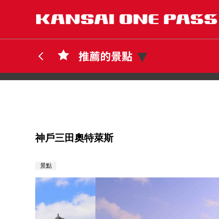
神戶三田奧特萊斯
景點