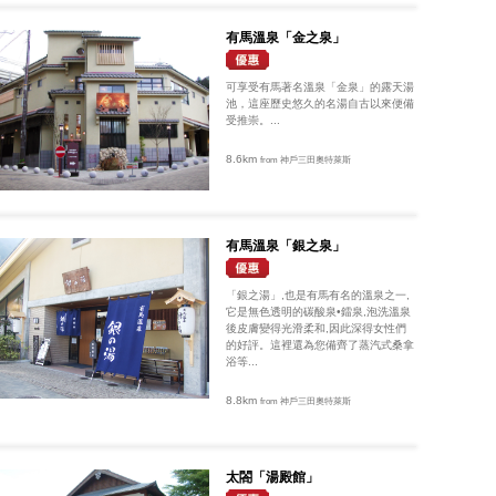
有馬溫泉「金之泉」
可享受有馬著名溫泉「金泉」的露天湯
池，這座歷史悠久的名湯自古以來便備
受推崇。...
8.6km
from 神戶三田奧特萊斯
有馬溫泉「銀之泉」
「銀之湯」,也是有馬有名的溫泉之一,
它是無色透明的碳酸泉•鐳泉,泡洗溫泉
後皮膚變得光滑柔和,因此深得女性們
的好評。這裡還為您備齊了蒸汽式桑拿
浴等...
8.8km
from 神戶三田奧特萊斯
太閤「湯殿館」