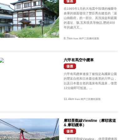
在1995年1月的大地震中毀壞的極樂寺
倉庫的後面發現了豐臣秀吉建造的「湯
山御殿府」的一部分、其洗澡盆和庭園
的遺址、骸,瓦和茶具等物品,歷經400
年的歲月又...
8.7km
from 神戶三田奧特萊斯
六甲有馬空中纜車
六甲有馬纜車連接了被指定為國家公園
的豐富自然和日本最佳夜景的六甲山，
以及日本最古老的溫泉有馬溫泉，僅需
12分鐘即可抵達。...
11.4km
from 神戶三田奧特萊斯
摩耶景觀線Viewline（摩耶索道
& 摩耶纜車）
「摩耶景觀線Viewline」,使用電纜車和