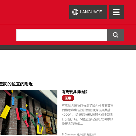
LANGUAGE
toggle
navigation
查詢的位置的附近
有馬玩具博物館
有馬玩具博物館收集了國內外具有豐富
的構思和出色設計性的優質玩具共計
4000件。從4樓到6樓,按照各個主題進
行分類介紹。5樓是遊玩空間,您可以觸
摸玩具和遊戲...
8.6km
from 神戶三田奧特萊斯