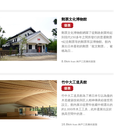
郵票文化博物館
郵票文化博物館網羅了從郵政創業時起
到現代150多年之間所發行的普通郵票
•紀念郵票等的郵票常設博物館。館內
展出日本最初的郵票「龍文郵票」、被
稱為日...
8.6km
from 神戶三田奧特萊斯
竹中大工道具館
竹中大工道具館為了將日本引以為傲的
木造建築技術與匠人精神傳承給後世而
設立。館內展示從歷年收藏中精選出的
約1,000件木工工具，此外還展出設於
挑高空間中的唐...
16.8km
from 神戶三田奧特萊斯