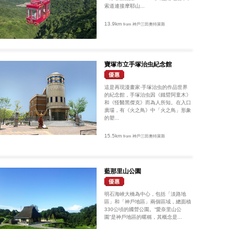
索道連接摩耶山...
13.9km
from 神戶三田奧特萊斯
寶塚市立手塚治虫紀念館
這是再現漫畫家·手塚治虫的作品世界
的紀念館，手塚治虫因《鐵臂阿童木》
和《怪醫黑傑克》而為人所知。在入口
廣場，有《火之鳥》中「火之鳥」形象
的塑...
15.5km
from 神戶三田奧特萊斯
藍那里山公園
明石海峽大橋為中心，包括「淡路地
區」和「神戶地區」兩個區域，總面積
330公頃的國營公園。“愛奈里山公
園”是神戶地區的暱稱，其概念是...