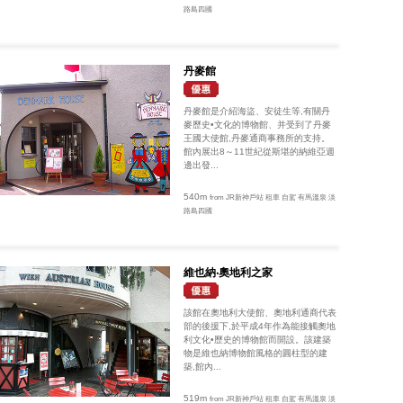
路島四國
丹麥館
丹麥館是介紹海盜、安徒生等,有關丹
麥歷史•文化的博物館、并受到了丹麥
王國大使館,丹麥通商事務所的支持。
館內展出8～11世紀從斯堪的納維亞週
邊出發...
540m
from JR新神戶站 租車 自駕 有馬溫泉 淡
路島四國
維也納‧奧地利之家
該館在奧地利大使館、奧地利通商代表
部的後援下,於平成4年作為能接觸奧地
利文化•歷史的博物館而開設。該建築
物是維也納博物館風格的圓柱型的建
築,館內...
519m
from JR新神戶站 租車 自駕 有馬溫泉 淡