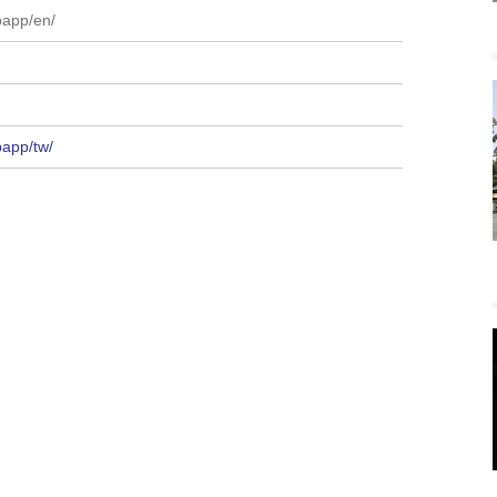
papp/en/
papp/tw/