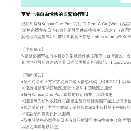
享受一場自由愉快的自駕旅行吧!
現在凡持有Kansai One Pass前往JR Rent-A-Car(Wes
*請務必攜帶在日本有效的駕駛證件前往租車，謝謝！（台灣
其他地區請複製URL前往查看駕照信息：https://goo.gl/SKuE
【注意事項】
※請務必攜帶在日本有效的駕駛證件前往租車（台灣護照：台
其他地區可前往連結查看日本駕照規定相關資訊：https://www.ekiren.co
【預約須知】
●預約時請至下方官方網頁並輸入優惠代碼【KOPDCT】以
※優惠活動限關西地區,北陸地區和中國地區之店鋪
●持有Kansai One Pass直接前往店鋪亦可獲取優惠
※建議事先預約以確保可能發生當日店鋪因滿車無法提供服
●預約請前往下方官方網站，請於取車前3小時且於下午6時
※電話預約僅提供日文服務
●取車時請務必攜帶在日本有效的駕駛證件前往租車（台灣護
承認之國際駕駛執照）