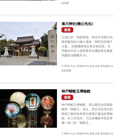
島四國
湊川神社(楠公先生)
正成公的「殉節禦地」和水戶光圀公的
親筆書寫的大楠公墓碑「嗚呼忠臣楠子
之墓」,也被國家指定為文物史蹟。在
拜殿的天井上描寫著有全國的著名畫家
供獻的頂棚畫共16...
3.2km
from JR新神戶站 租車 自駕 有馬溫泉 淡
路島四國
神戶蜻蜓玉博物館
神戶蜻蜓玉博物館，是以開孔的琉璃裝
飾球「蜻蜓玉」為主，用古代至現代的
噴燈工藝技術來展示玻璃工藝品的博物
館。在工作室內，可以有機會享受世界
獨一無二的「蜻蜓玉...
1.9km
from JR新神戶站 租車 自駕 有馬溫泉 淡