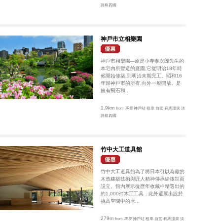
路島四國
神戶市立相樂園
神戶市相樂園---原是小寺泰次郎先生的
本宅內所營造的庭園,它從明治18年時
候開始修築,到明治末期完工。昭和16
年歸神戶市的所有,向外一般開放。是
擁有飛石和...
1.9km
from JR新神戶站 租車 自駕 有馬溫泉 淡
路島四國
竹中大工道具館
竹中大工道具館為了將日本引以為傲的
木造建築技術與匠人精神傳承給後世而
設立。館內展示從歷年收藏中精選出的
約1,000件木工工具，此外還展出設於
挑高空間中的唐...
279m
from JR新神戶站 租車 自駕 有馬溫泉 淡