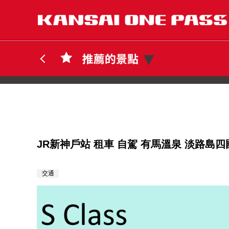
JR新神戶站 租車 自駕 有馬溫泉 淡路島四
交通