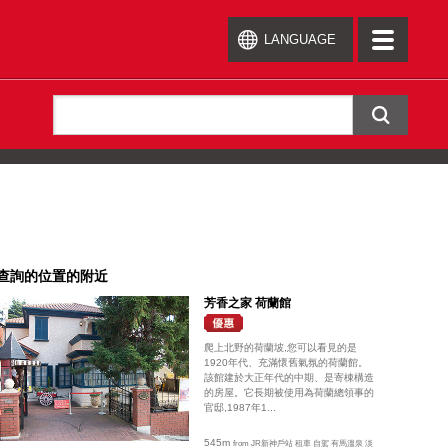
LANGUAGE
toggle
navigation
查詢的位置的附近
芳香之家 荷蘭館
爬上北野的荷蘭坡,您可以看見的是
1920年代、充滿懷舊氣氛的荷蘭館。
該館建於大正年代的中期、是寄棟構造
的房屋。它長期被使用為荷蘭總領事的
官邸,1987年1...
545m
from JR新神戶站 租車 自駕 有馬溫泉 淡